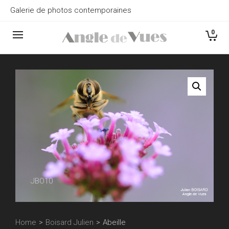
Galerie de photos contemporaines
0
JBO10
Home
>
Boisard Julien
>
Abeille