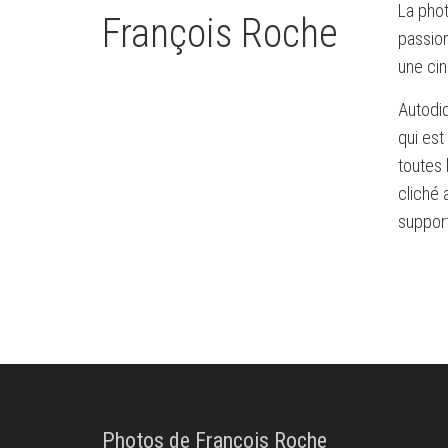
La phot
François Roche
passio
une ci
Autodid
qui est
toutes 
cliché 
suppor
Photos de François Roche