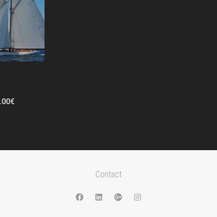
Plage
.00
€
de
prix :
720.00€
à
850.00€
Contact