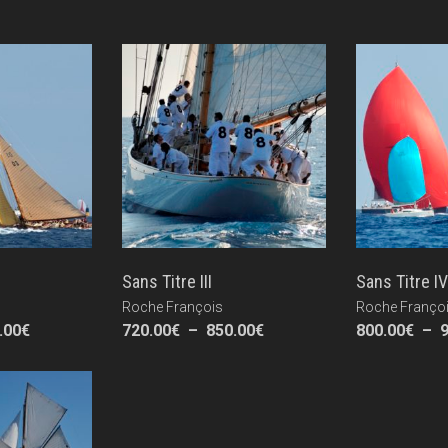
Sans Titre III
Sans Titre IV
Roche François
Roche Franço
Plage
Plage
.00
€
720.00
€
–
850.00
€
800.00
€
–
de
de
prix :
prix :
800.00€
720.00€
à
à
990.00€
850.00€