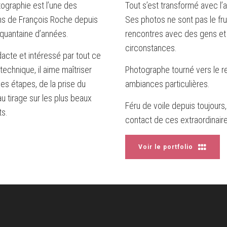
ographie est l’une des
Tout s’est transformé avec l’a
ns de François Roche depuis
Ses photos ne sont pas le frui
nquantaine d’années.
rencontres avec des gens et de
circonstances.
acte et intéressé par tout ce
 technique, il aime maîtriser
Photographe tourné vers le rep
les étapes, de la prise du
ambiances particulières.
au tirage sur les plus beaux
Féru de voile depuis toujours,
ts.
contact de ces extraordinair
Voir le portfolio