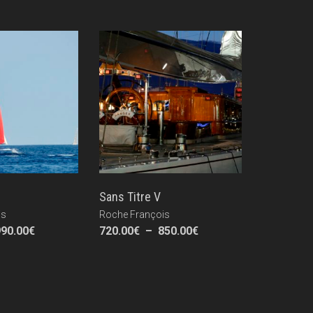
Sans Titre V
is
Roche François
Plage
Plage
990.00
€
720.00
€
–
850.00
€
de
de
prix :
prix :
800.00€
720.00€
à
à
990.00€
850.00€