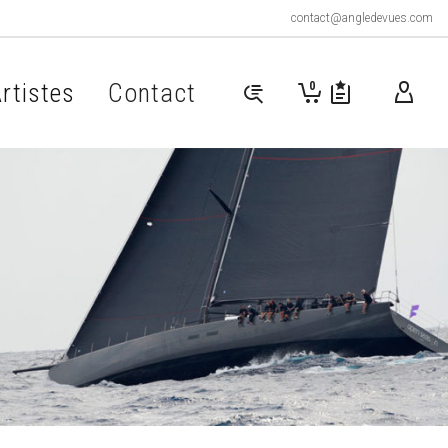
contact@angledevues.com
rtistes
Contact
0