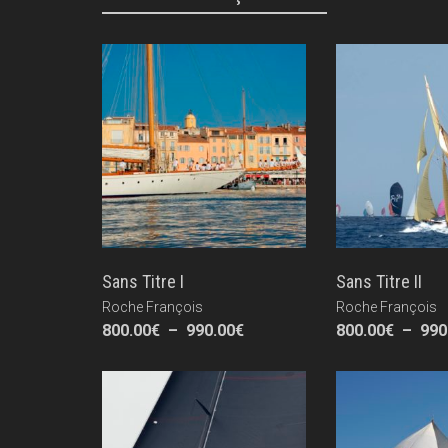
Sans Titre I
Sans Titre II
Roche François
Roche François
Plage
800.00
€
–
990.00
€
800.00
€
–
990
de
prix :
800.00€
à
990.00€