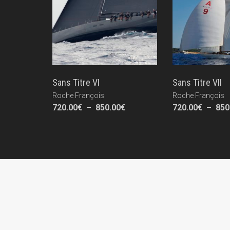
Sans Titre VI
Sans Titre VII
Roche François
Roche François
Plage
720.00
€
–
850.00
€
720.00
€
–
850
de
prix :
720.00€
à
850.00€