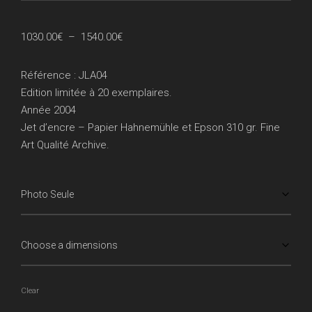
Plage
1030.00
€
–
1540.00
€
de
prix :
Référence : JLA04
1030.00€
Edition limitée à 20 exemplaires.
à
Année 2004
1540.00€
Jet d’encre – Papier Hahnemühle et Epson 310 gr. Fine
Art Qualité Archive.
Clear