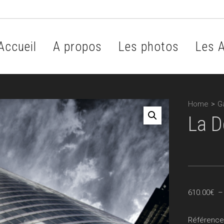
Accueil
A propos
Les photos
Les A
Home
>
Ga
La D
610.00
€
Référence