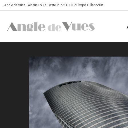
Angle de Vues - 43 rue Louis Pasteur - 92100 Boulogne Billancourt