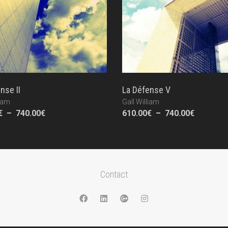
nse II
La Défense V
liam
Gall William
Plage
Plage
€
–
740.00
€
610.00
€
–
740.00
€
de
de
prix :
prix :
610.00€
610.00€
à
à
740.00€
740.00€
Contact