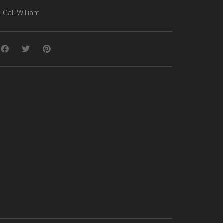
:
Gall William