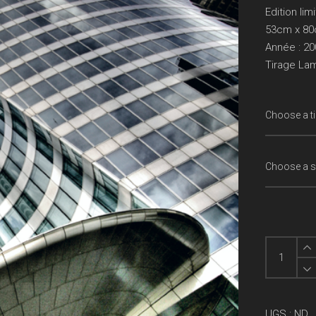
Edition li
53cm x 8
Année : 20
Tirage La
La
Défense
III
quantity
UGS :
ND