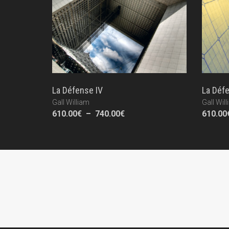
La Défense IV
La Défe
Gall William
Gall Wil
Plage
610.00
€
–
740.00
€
610.00
de
prix :
610.00€
à
740.00€