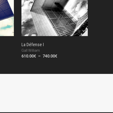
La Défense I
Gall William
Plage
610.00
€
–
740.00
€
de
prix :
610.00€
à
740.00€