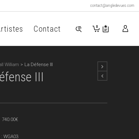
contact@angledevues.com
rtistes
Contact
0
ll William
>
La Défense III
éfense III
Plage
–
740.00
€
de
prix :
 : WGA03