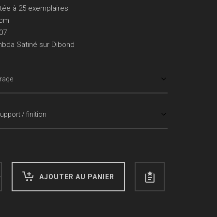
610.00€
mitée à 25 exemplaires
à
0cm
740.00€
07
mbda Satiné sur Dibond
AJOUTER AU PANIER