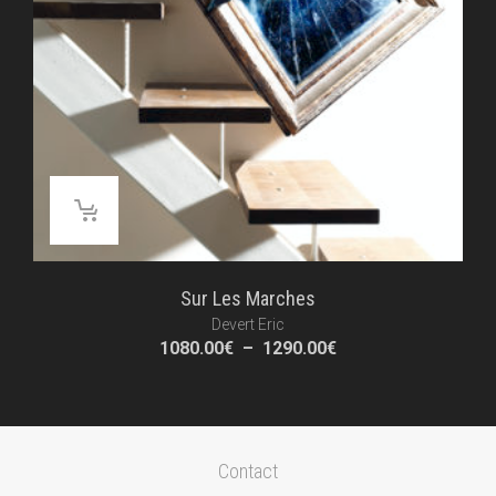
Sur Les Marches
Devert Eric
Plage
1080.00
€
–
1290.00
€
de
prix :
1080.00€
à
1290.00€
Contact