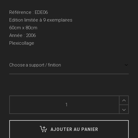
de
prix :
Référence : EDE06
1080.00€
Edition limitée à 9 exemplaires
à
60cm x 80cm
1290.00€
Année : 2006
Plexicollage
Sans
Titre
II
quantity
AJOUTER AU PANIER