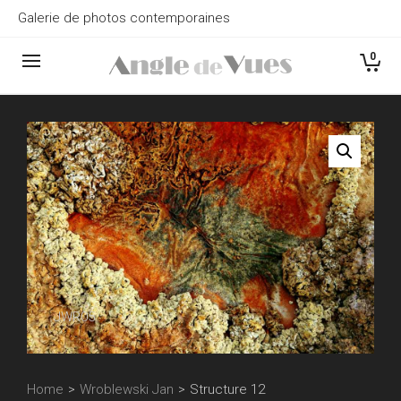
Galerie de photos contemporaines
0
JWR05
Home
>
Wroblewski Jan
>
Structure 12