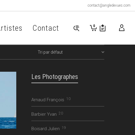
contact@angledevues.com
rtistes
Contact
0
Les Photographes
10
Arnaud François
20
Barbier Yvan
19
Boisard Julien