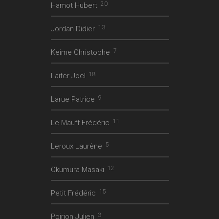
20
Hamot Hubert
13
Jordan Didier
7
Keime Christophe
18
Laiter Joël
9
Larue Patrice
11
Le Mauff Frédéric
5
Leroux Laurène
12
Okumura Masaki
15
Petit Frédéric
3
Poirion Julien