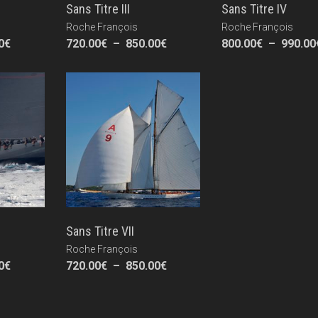
Sans Titre III
Sans Titre IV
Roche François
Roche François
Plage
Plage
0
€
720.00
€
–
850.00
€
800.00
€
–
990.00
de
de
prix :
prix :
800.00€
720.00€
à
à
990.00€
850.00€
Sans Titre VII
Roche François
Plage
Plage
0
€
720.00
€
–
850.00
€
de
de
prix :
prix :
720.00€
720.00€