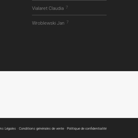
7
Vialaret Claudia
7
Wroblewski Jan
ns Légales
·
Conditions générales de vente
·
Politique de confidentialité