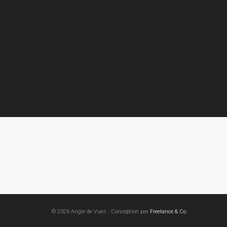
© 2026 Angle de Vues · Conception par
Freelance & Co
.