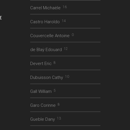
16
Carrel Michaële
Plage
€
14
Castro Haroldo
de
prix :
800.00€
0
Couvercelle Antoine
à
990.00€
12
de Blaÿ Edouard
8
Devert Eric
10
Dubuisson Cathy
5
Gall William
8
Garo Corinne
13
Gueble Dany