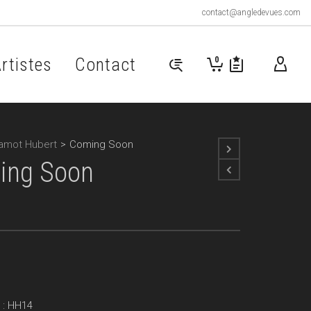
contact@angledevues.com
rtistes
Contact
0
amot Hubert
>
Coming Soon
ing Soon
 : HH14