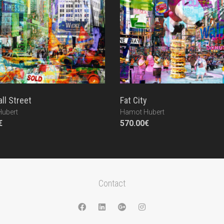
ll Street
Fat City
ubert
Hamot Hubert
€
570.00
€
Contact