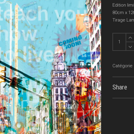
Edition li
80cm x 1
Tirage Lam
Coming
Soon
quantity
Catégorie 
Share