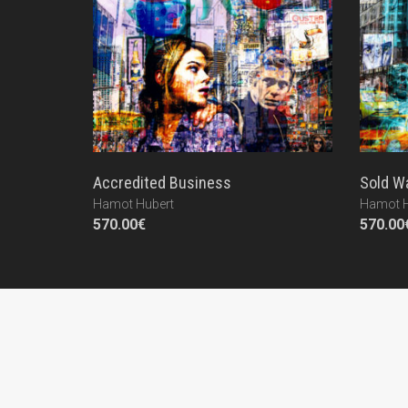
Accredited Business
Sold Wa
Hamot Hubert
Hamot H
570.00
€
570.00