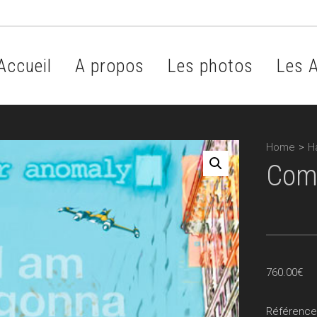
Accueil
A propos
Les photos
Les A
Home
>
H
Com
760.00
€
Référence