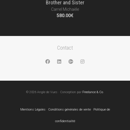
Brother and Sister
Carrel Michaële
580.00
€
Contact
© 2026 Angle de Vues · Conception par
Freelance & Co
.
Mentions Légales
·
Conditions générales de vente
·
Politique de
confidentialité