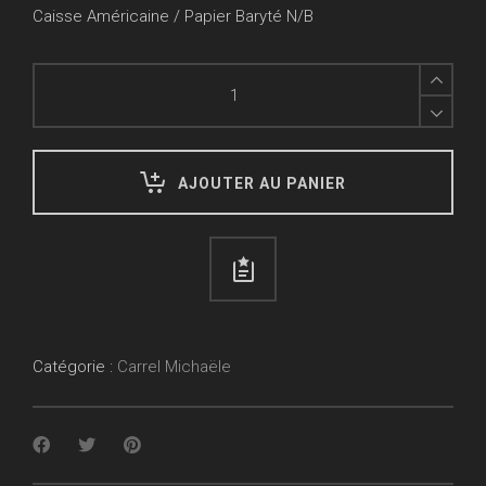
Caisse Américaine / Papier Baryté N/B
Jump
in
the
Corner
quantity
AJOUTER AU PANIER
Catégorie :
Carrel Michaële