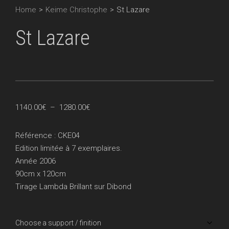
Home
>
Keime Christophe
>
St Lazare
St Lazare
Plage
1140.00
€
–
1280.00
€
de
prix :
Référence : CKE04
1140.00€
Edition limitée à 7 exemplaires.
à
Année 2006
1280.00€
90cm x 120cm
Tirage Lambda Brillant sur Dibond