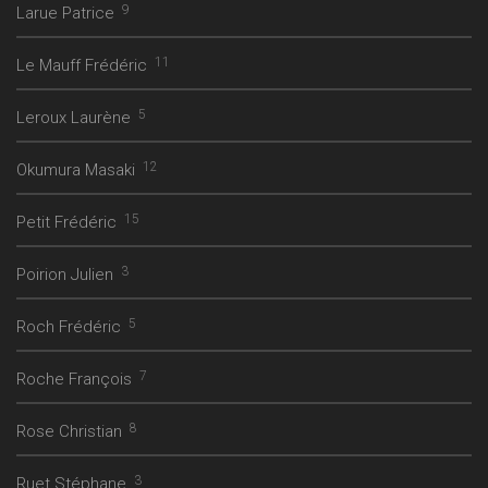
9
Larue Patrice
11
Le Mauff Frédéric
5
Leroux Laurène
12
Okumura Masaki
15
Petit Frédéric
3
Poirion Julien
5
Roch Frédéric
7
Roche François
8
Rose Christian
3
Ruet Stéphane