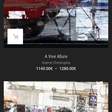
A Vive Allure
Keime Christophe
Plage
1140.00
€
–
1280.00
€
de
prix :
1140.00€
à
1280.00€