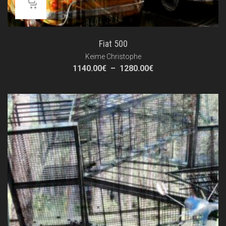
Fiat 500
Keime Christophe
Plage
1140.00
€
–
1280.00
€
de
prix :
1140.00€
à
1280.00€