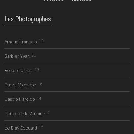
de
prix :
1140.00€
Les Photographes
à
1280.00€
10
Arnaud François
20
Barbier Yvan
19
Boisard Julien
16
Carrel Michaële
14
Castro Haroldo
0
Couvercelle Antoine
12
de Blaÿ Edouard