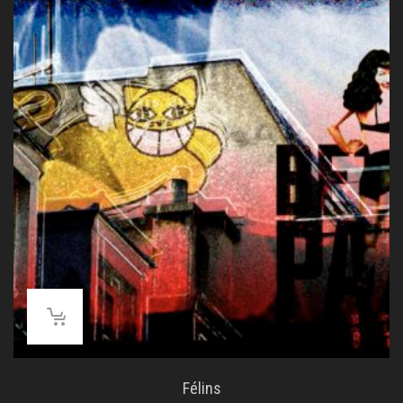
à
1280.00€
Félins