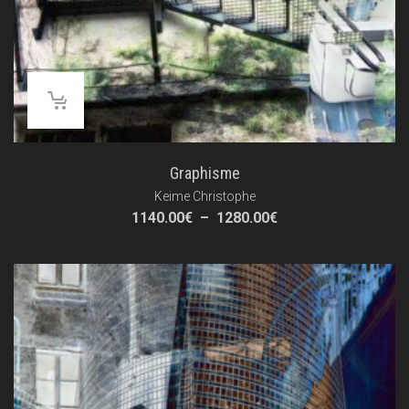
Graphisme
Keime Christophe
Plage
1140.00
€
–
1280.00
€
de
prix :
1140.00€
à
1280.00€