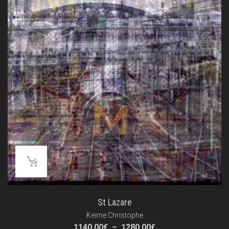
St Lazare
Keime Christophe
Plage
1140.00
€
–
1280.00
€