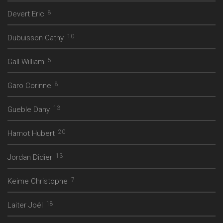
8
Devert Eric
10
Dubuisson Cathy
5
Gall William
8
Garo Corinne
13
Gueble Dany
20
Hamot Hubert
13
Jordan Didier
7
Keime Christophe
18
Laiter Joël