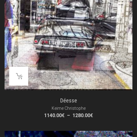
Déesse
Keime Christophe
Plage
1140.00
€
–
1280.00
€
de
prix :
1140.00€