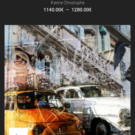
Keime Christophe
Plage
1140.00
€
–
1280.00
€
de
prix :
1140.00€
à
1280.00€