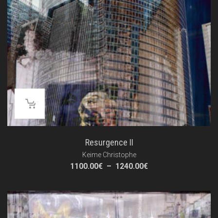
Resurgence II
Keime Christophe
Plage
1100.00
€
–
1240.00
€
de
prix :
1100.00€
à
1240.00€