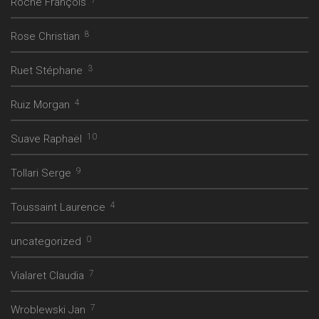
7
Roche François
8
Rose Christian
3
Ruet Stéphane
4
Ruiz Morgan
10
Suave Raphaël
9
Tollari Serge
4
Toussaint Laurence
0
uncategorized
7
Vialaret Claudia
7
Wroblewski Jan