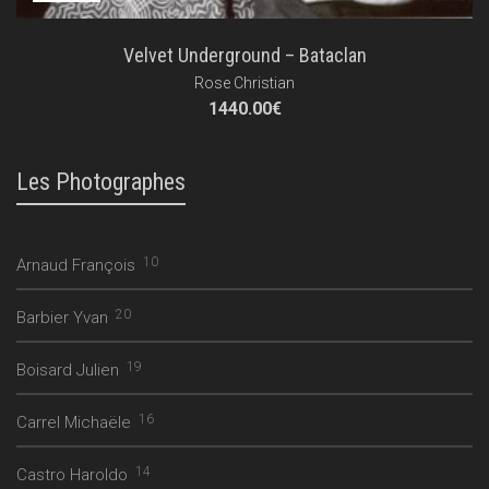
Velvet Underground – Bataclan
Rose Christian
1440.00
€
Les Photographes
10
Arnaud François
20
Barbier Yvan
19
Boisard Julien
16
Carrel Michaële
14
Castro Haroldo