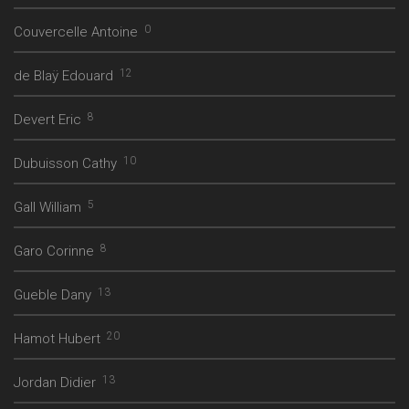
0
Couvercelle Antoine
12
de Blaÿ Edouard
8
Devert Eric
10
Dubuisson Cathy
5
Gall William
8
Garo Corinne
13
Gueble Dany
20
Hamot Hubert
13
Jordan Didier